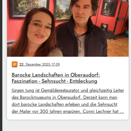
22
. Dezember 2025 17:09
notes
Barocke Landschaften in Oberaudorf:
Faszination - Sehnsucht - Entdeckung
Jürgen Jung ist Gemälderestaurator und gleichzeitig Leiter
des Barockmuseums in Oberaudorf. Derzeit kann man
dort barocke Landschaften erleben und die Sehnsucht
der Maler vor 300 Jahren erspüren. Conni Lechner hat …