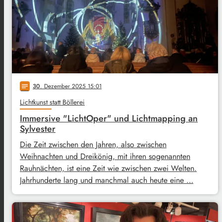
30
. Dezember 2025 15:01
notes
Lichtkunst statt Böllerei
Immersive "LichtOper" und Lichtmapping an
Sylvester
Die Zeit zwischen den Jahren, also zwischen
Weihnachten und Dreikönig, mit ihren sogenannten
Rauhnächten, ist eine Zeit wie zwischen zwei Welten.
Jahrhunderte lang und manchmal auch heute eine …