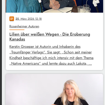
25
. März 2026 12:18
notes
Rosenheimer Autoren
Lilien über weißen Wegen - Die Eroberung
Kanadas
Kerstin Groeper ist Autorin und Inhaberin des
„Traumfänger Verlags“. Sie sagt: „Schon seit meiner
Kindheit beschäftige ich mich intensiv mit dem Thema
„Native Americans“ und lernte dazu auch Lakota, …