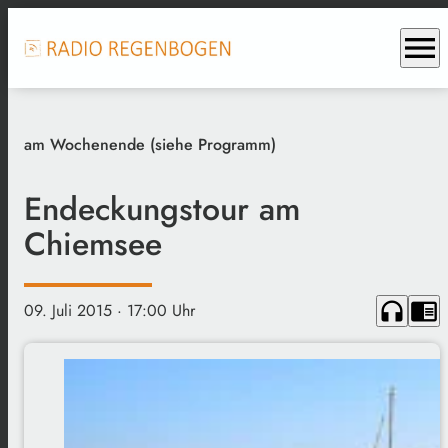
menu
am Wochenende (siehe Programm)
Endeckungstour am
Chiemsee
headphones
chrome_reader_mode
09. Juli 2015
· 17:00 Uhr