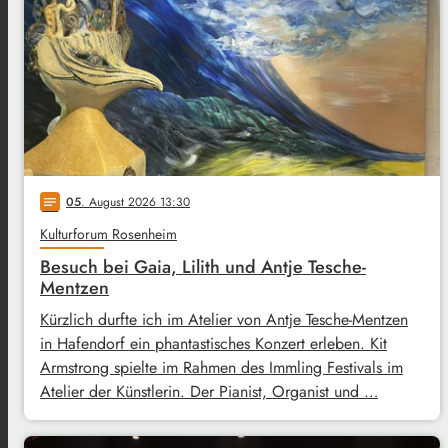
05
. August 2026 13:30
notes
Kulturforum Rosenheim
Besuch bei Gaia, Lilith und Antje Tesche-
Mentzen
Kürzlich durfte ich im Atelier von Antje Tesche-Mentzen
in Hafendorf ein phantastisches Konzert erleben. Kit
Armstrong spielte im Rahmen des Immling Festivals im
Atelier der Künstlerin. Der Pianist, Organist und …