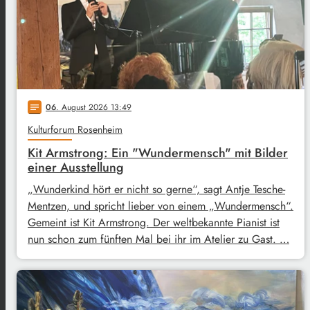
06
. August 2026 13:49
notes
Kulturforum Rosenheim
Kit Armstrong: Ein "Wundermensch" mit Bilder
einer Ausstellung
„Wunderkind hört er nicht so gerne“, sagt Antje Tesche-
Mentzen, und spricht lieber von einem „Wundermensch“.
Gemeint ist Kit Armstrong. Der weltbekannte Pianist ist
nun schon zum fünften Mal bei ihr im Atelier zu Gast. …