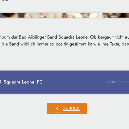
Album der Bad Aiblinger Band Squadra Leone. Ob bergauf nicht a
die Band wirklich immer so positiv gestimmt ist wie ihre Texte, darü
_Squadra Leone_PC
00:00
chevron_left
ZURÜCK