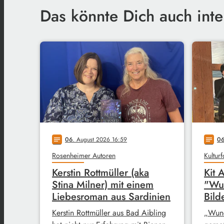
Das könnte Dich auch inte
06
. August 2026 16:59
0
notes
notes
Rosenheimer Autoren
Kultur
Kerstin Rottmüller (aka
Kit 
Stina Milner) mit einem
"Wu
Liebesroman aus Sardinien
Bild
Kerstin Rottmüller aus Bad Aibling
„Wund