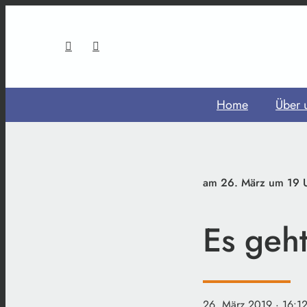
Home
Über 
am 26. März um 19 U
Es geh
26. März 2019
· 16:1