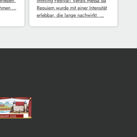
erleben.
Immling Festival! Verdis Messa da
Rahmen …
Requiem wurde mit einer Intensität
erlebbar, die lange nachwirkt. …