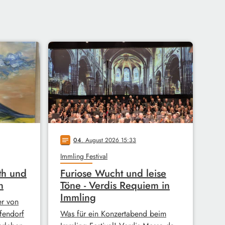
04
. August 2026 15:33
notes
Immling Festival
ith und
Furiose Wucht und leise
n
Töne - Verdis Requiem in
Immling
er von
fendorf
Was für ein Konzertabend beim