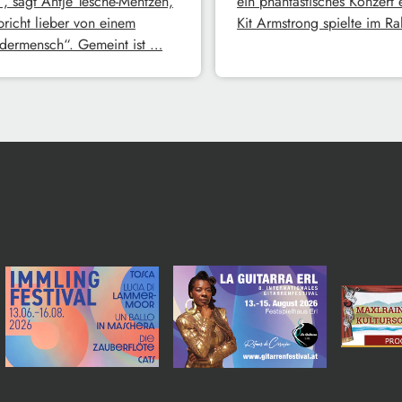
“, sagt Antje Tesche-Mentzen,
ein phantastisches Konzert 
pricht lieber von einem
Kit Armstrong spielte im 
ermensch“. Gemeint ist …