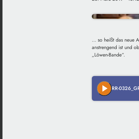
… so heißt das neue 
anstrengend ist und ob 
„Löwen-Bande“.
play_arrow
RR-0326_GR