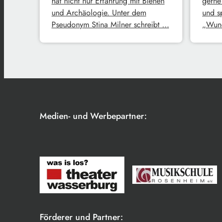
hat nicht nur Erfahrung mit Bienen
gerne
und Archäologie. Unter dem
und s
Pseudonym Stina Milner schreibt …
„Wund
Medien- und Werbepartner:
Förderer und Partner: