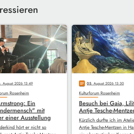
ressieren
6
. August 2026 13:49
05
. August 2026 13:30
notes
forum Rosenheim
Kulturforum Rosenheim
Armstrong: Ein
Besuch bei Gaia, Lil
ndermensch" mit
Antje Tesche-Mentze
er einer Ausstellung
Kürzlich durfte ich im Ateli
erkind hört er nicht so
Antje Tesche-Mentzen in Ha