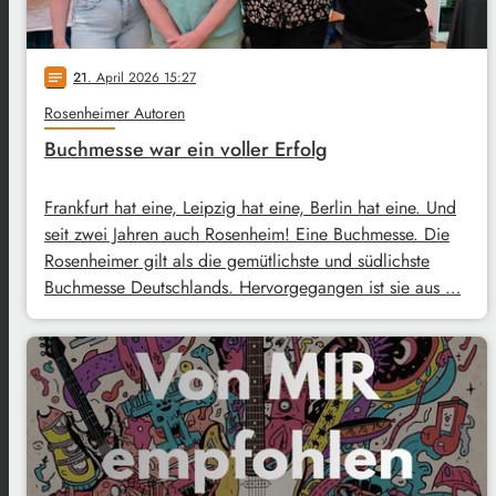
21
. April 2026 15:27
notes
Rosenheimer Autoren
Buchmesse war ein voller Erfolg
Frankfurt hat eine, Leipzig hat eine, Berlin hat eine. Und
seit zwei Jahren auch Rosenheim! Eine Buchmesse. Die
Rosenheimer gilt als die gemütlichste und südlichste
Buchmesse Deutschlands. Hervorgegangen ist sie aus …