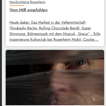
Musikinititaive Rosenheim
Vom MIR empfohlen
Heute dabei: Das Maifest in der Vetterwirtschaft
(Troubadix Rache, Rolling Chocolade Band): Super
Stimmung. Bühnenmusik mit dem Musical „Grace“ : Tolle
Inszenierung Kulturclub bei Rosenheim Mobil: Cooles …