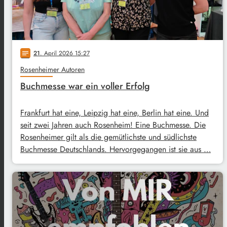
21
. April 2026 15:27
notes
Rosenheimer Autoren
Buchmesse war ein voller Erfolg
Frankfurt hat eine, Leipzig hat eine, Berlin hat eine. Und
seit zwei Jahren auch Rosenheim! Eine Buchmesse. Die
Rosenheimer gilt als die gemütlichste und südlichste
Buchmesse Deutschlands. Hervorgegangen ist sie aus …