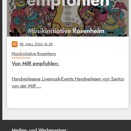
10
. März 2026 16:38
notes
Musikinitiative Rosenheim
Von MIR empfohlen:
Handverlesene Livemusik-Events Handverlesen von Santos
von der MiR …
Medien- und Werbepartner: