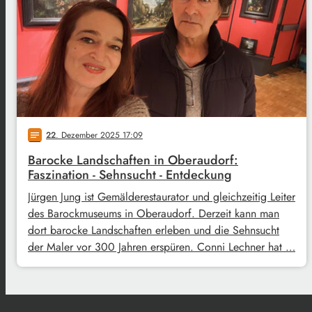
22
. Dezember 2025 17:09
notes
Barocke Landschaften in Oberaudorf:
Faszination - Sehnsucht - Entdeckung
Jürgen Jung ist Gemälderestaurator und gleichzeitig Leiter
des Barockmuseums in Oberaudorf. Derzeit kann man
dort barocke Landschaften erleben und die Sehnsucht
der Maler vor 300 Jahren erspüren. Conni Lechner hat …