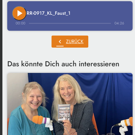
play_arrow
RR-0917_KL_Faust_1
00:00
04:26
chevron_left
ZURÜCK
Das könnte Dich auch interessieren