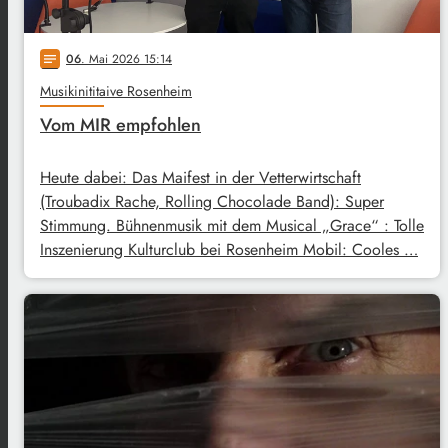
06
. Mai 2026 15:14
notes
Musikinititaive Rosenheim
Vom MIR empfohlen
Heute dabei: Das Maifest in der Vetterwirtschaft
(Troubadix Rache, Rolling Chocolade Band): Super
Stimmung. Bühnenmusik mit dem Musical „Grace“ : Tolle
Inszenierung Kulturclub bei Rosenheim Mobil: Cooles …