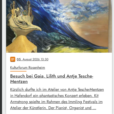
05
. August 2026 13:30
notes
Kulturforum Rosenheim
Besuch bei Gaia, Lilith und Antje Tesche-
Mentzen
Kürzlich durfte ich im Atelier von Antje Tesche-Mentzen
in Hafendorf ein phantastisches Konzert erleben. Kit
Armstrong spielte im Rahmen des Immling Festivals im
Atelier der Künstlerin. Der Pianist, Organist und …