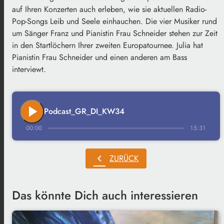
auf Ihren Konzerten auch erleben, wie sie aktuellen Radio-
Pop-Songs Leib und Seele einhauchen. Die vier Musiker rund
um Sänger Franz und Pianistin Frau Schneider stehen zur Zeit
in den Startlöchern Ihrer zweiten Europatournee. Julia hat
Pianistin Frau Schneider und einen anderen am Bass
interviewt.
play_arrow
Podcast_GR_DI_KW34
00:00
15:31
chevron_left
ZURÜCK
Das könnte Dich auch interessieren