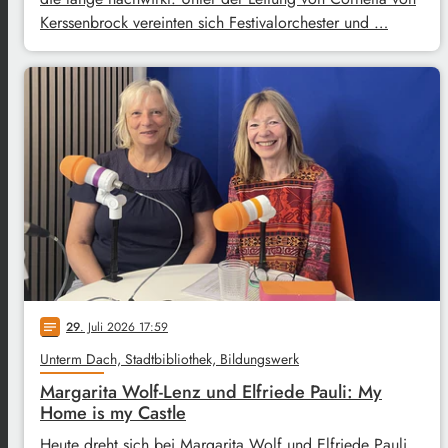
Kerssenbrock vereinten sich Festivalorchester und …
29
. Juli 2026 17:59
notes
Unterm Dach, Stadtbibliothek, Bildungswerk
Margarita Wolf-Lenz und Elfriede Pauli: My
Home is my Castle
Heute dreht sich bei Margarita Wolf und Elfriede Pauli