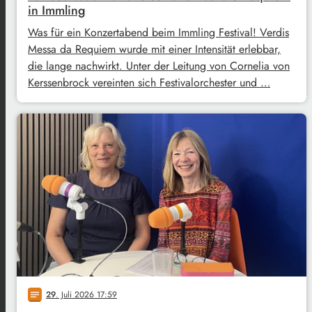
in Immling
Was für ein Konzertabend beim Immling Festival! Verdis
Messa da Requiem wurde mit einer Intensität erlebbar,
die lange nachwirkt. Unter der Leitung von Cornelia von
Kerssenbrock vereinten sich Festivalorchester und …
29
. Juli 2026 17:59
notes