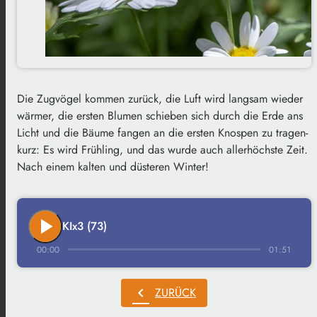
Die Zugvögel kommen zurück, die Luft wird langsam wieder
wärmer, die ersten Blumen schieben sich durch die Erde ans
Licht und die Bäume fangen an die ersten Knospen zu tragen-
kurz: Es wird Frühling, und das wurde auch allerhöchste Zeit.
Nach einem kalten und düsteren Winter!
play_arrow
KIx3 (73)
00:00
01:51
chevron_left
ZURÜCK