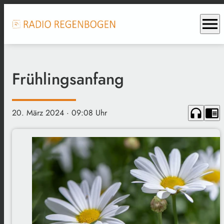
menu
Frühlingsanfang
headphones
chrome_reader_mode
20. März 2024
· 09:08 Uhr