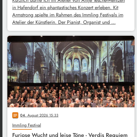
Kürzlich durfte ich im Atelier von Antje Tesche-Mentzen
in Hafendorf ein phantastisches Konzert erleben. Kit
Armstrong spielte im Rahmen des Immling Festivals im
Atelier der Künstlerin. Der Pianist, Organist und …
04
. August 2026 15:33
notes
Immling Festival
Furiose Wucht und leise Töne - Verdis Requiem