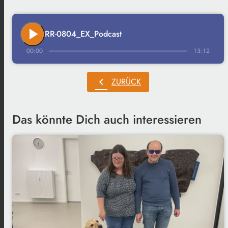
play_arrow
RR-0804_EX_Podcast
00:00
13:12
chevron_left
ZURÜCK
Das könnte Dich auch interessieren