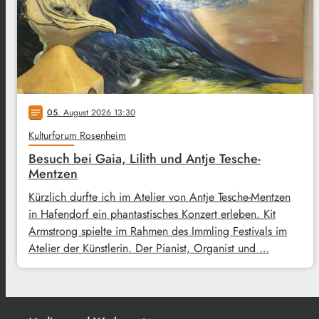
05
. August 2026 13:30
notes
Kulturforum Rosenheim
Besuch bei Gaia, Lilith und Antje Tesche-
Mentzen
Kürzlich durfte ich im Atelier von Antje Tesche-Mentzen
in Hafendorf ein phantastisches Konzert erleben. Kit
Armstrong spielte im Rahmen des Immling Festivals im
Atelier der Künstlerin. Der Pianist, Organist und …