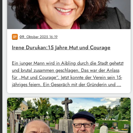
09
. Oktober 2025 16:19
notes
Irene Durukan:15 Jahre Mut und Courage
Ein junger Mann wird in Aibling durch die Stadt gehetzt
und brutal zusammen geschlagen. Das war der Anlass
für „Mut und Courage“. Jetzt konnte der Verein sein 15-
jähriges feiern. Ein Gespräch mit der Gründerin und …