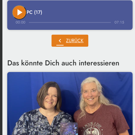
play_arrow
PC (17)
00:00
07:15
chevron_left
ZURÜCK
Das könnte Dich auch interessieren