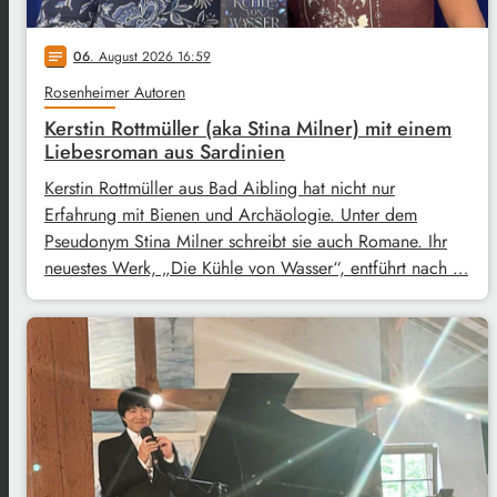
06
. August 2026 16:59
notes
Rosenheimer Autoren
Kerstin Rottmüller (aka Stina Milner) mit einem
Liebesroman aus Sardinien
Kerstin Rottmüller aus Bad Aibling hat nicht nur
Erfahrung mit Bienen und Archäologie. Unter dem
Pseudonym Stina Milner schreibt sie auch Romane. Ihr
neuestes Werk, „Die Kühle von Wasser“, entführt nach …