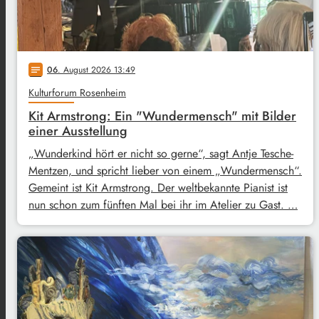
06
. August 2026 13:49
notes
Kulturforum Rosenheim
Kit Armstrong: Ein "Wundermensch" mit Bilder
einer Ausstellung
„Wunderkind hört er nicht so gerne“, sagt Antje Tesche-
Mentzen, und spricht lieber von einem „Wundermensch“.
Gemeint ist Kit Armstrong. Der weltbekannte Pianist ist
nun schon zum fünften Mal bei ihr im Atelier zu Gast. …