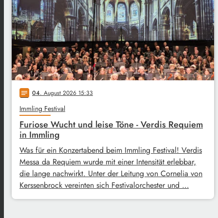
04
. August 2026 15:33
notes
Immling Festival
Furiose Wucht und leise Töne - Verdis Requiem
in Immling
Was für ein Konzertabend beim Immling Festival! Verdis
Messa da Requiem wurde mit einer Intensität erlebbar,
die lange nachwirkt. Unter der Leitung von Cornelia von
Kerssenbrock vereinten sich Festivalorchester und …