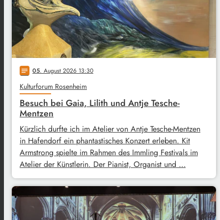
05
. August 2026 13:30
notes
Kulturforum Rosenheim
Besuch bei Gaia, Lilith und Antje Tesche-
Mentzen
Kürzlich durfte ich im Atelier von Antje Tesche-Mentzen
in Hafendorf ein phantastisches Konzert erleben. Kit
Armstrong spielte im Rahmen des Immling Festivals im
Atelier der Künstlerin. Der Pianist, Organist und …