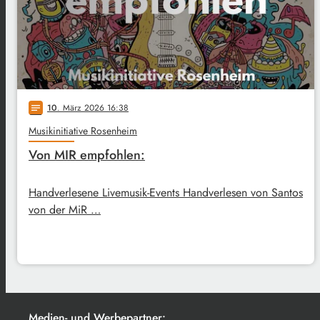
10
. März 2026 16:38
notes
Musikinitiative Rosenheim
Von MIR empfohlen:
Handverlesene Livemusik-Events Handverlesen von Santos
von der MiR …
Medien- und Werbepartner: