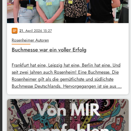
21
. April 2026 15:27
notes
Rosenheimer Autoren
Buchmesse war ein voller Erfolg
Frankfurt hat eine, Leipzig hat eine, Berlin hat eine. Und
seit zwei Jahren auch Rosenheim! Eine Buchmesse. Die
Rosenheimer gilt als die gemütlichste und südlichste
Buchmesse Deutschlands. Hervorgegangen ist sie aus …