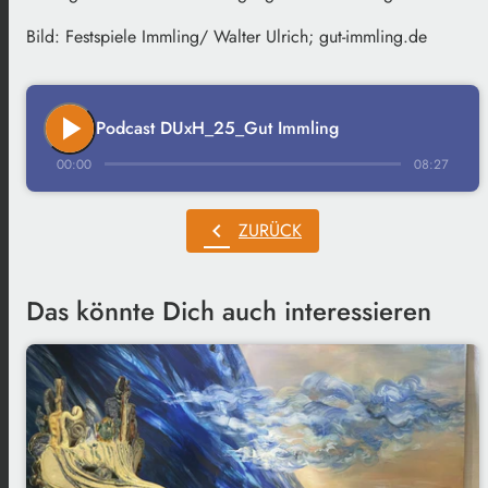
Bild: Festspiele Immling/ Walter Ulrich; gut-immling.de
play_arrow
Podcast DUxH_25_Gut Immling
00:00
08:27
chevron_left
ZURÜCK
Das könnte Dich auch interessieren