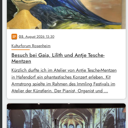
05
. August 2026 13:30
notes
Kulturforum Rosenheim
Besuch bei Gaia, Lilith und Antje Tesche-
Mentzen
Kürzlich durfte ich im Atelier von Antje Tesche-Mentzen
in Hafendorf ein phantastisches Konzert erleben. Kit
Armstrong spielte im Rahmen des Immling Festivals im
Atelier der Künstlerin. Der Pianist, Organist und …