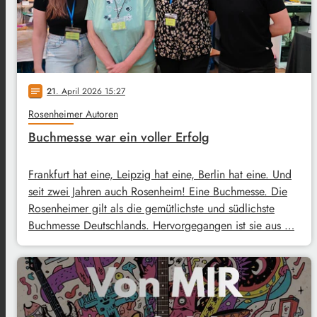
21
. April 2026 15:27
notes
Rosenheimer Autoren
Buchmesse war ein voller Erfolg
Frankfurt hat eine, Leipzig hat eine, Berlin hat eine. Und
seit zwei Jahren auch Rosenheim! Eine Buchmesse. Die
Rosenheimer gilt als die gemütlichste und südlichste
Buchmesse Deutschlands. Hervorgegangen ist sie aus …