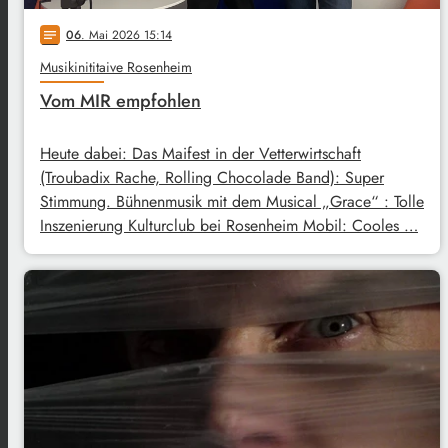
06
. Mai 2026 15:14
notes
Musikinititaive Rosenheim
Vom MIR empfohlen
Heute dabei: Das Maifest in der Vetterwirtschaft
(Troubadix Rache, Rolling Chocolade Band): Super
Stimmung. Bühnenmusik mit dem Musical „Grace“ : Tolle
Inszenierung Kulturclub bei Rosenheim Mobil: Cooles …