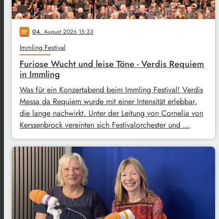
04
. August 2026 15:33
notes
Immling Festival
Furiose Wucht und leise Töne - Verdis Requiem
in Immling
Was für ein Konzertabend beim Immling Festival! Verdis
Messa da Requiem wurde mit einer Intensität erlebbar,
die lange nachwirkt. Unter der Leitung von Cornelia von
Kerssenbrock vereinten sich Festivalorchester und …