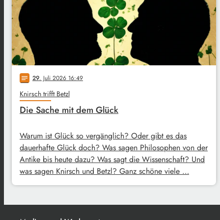
29
. Juli 2026 16:49
notes
Knirsch trifft Betzl
Die Sache mit dem Glück
Warum ist Glück so vergänglich? Oder gibt es das
dauerhafte Glück doch? Was sagen Philosophen von der
Antike bis heute dazu? Was sagt die Wissenschaft? Und
was sagen Knirsch und Betzl? Ganz schöne viele …