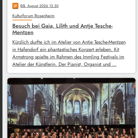
05
. August 2026 13:30
notes
Kulturforum Rosenheim
Besuch bei Gaia, Lilith und Antje Tesche-
Mentzen
Kürzlich durfte ich im Atelier von Antje Tesche-Mentzen
in Hafendorf ein phantastisches Konzert erleben. Kit
Armstrong spielte im Rahmen des Immling Festivals im
Atelier der Künstlerin. Der Pianist, Organist und …