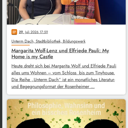
29
. Juli 2026 17:59
notes
Unterm Dach, Stadtbibliothek, Bildungswerk
Margarita Wolf-Lenz und Elfriede Pauli: My
Home is my Castle
Heute dreht sich bei Margarita Wolf und Elfriede Pauli
alles ums Wohnen – vom Schloss bis zum Tinyhouse.
Die Reihe „Unterm Dach“ ist ein monatliches Literatur-
und Begegnungsformat der Rosenheimer …