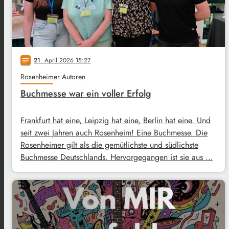
21
. April 2026 15:27
notes
Rosenheimer Autoren
Buchmesse war ein voller Erfolg
Frankfurt hat eine, Leipzig hat eine, Berlin hat eine. Und
seit zwei Jahren auch Rosenheim! Eine Buchmesse. Die
Rosenheimer gilt als die gemütlichste und südlichste
Buchmesse Deutschlands. Hervorgegangen ist sie aus …