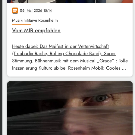
06
. Mai 2026 15:14
notes
Musikinititaive Rosenheim
Vom MIR empfohlen
Heute dabei: Das Maifest in der Vetterwirtschaft
(Troubadix Rache, Rolling Chocolade Band): Super
Stimmung. Bühnenmusik mit dem Musical „Grace“ : Tolle
Inszenierung Kulturclub bei Rosenheim Mobil: Cooles …