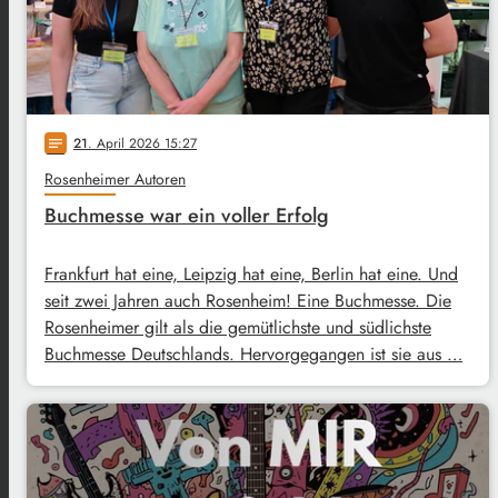
21
. April 2026 15:27
notes
Rosenheimer Autoren
Buchmesse war ein voller Erfolg
Frankfurt hat eine, Leipzig hat eine, Berlin hat eine. Und
seit zwei Jahren auch Rosenheim! Eine Buchmesse. Die
Rosenheimer gilt als die gemütlichste und südlichste
Buchmesse Deutschlands. Hervorgegangen ist sie aus …