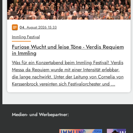
04
. August 2026 15:33
notes
Immling Festival
Furiose Wucht und leise Töne - Verdis Requiem
in Immling
Was für ein Konzertabend beim Immling Festival! Verdis
Messa da Requiem wurde mit einer Intensität erlebbar,
die lange nachwirkt. Unter der Leitung von Cornelia von
Kerssenbrock vereinten sich Festivalorchester und …
Medien- und Werbepartner: