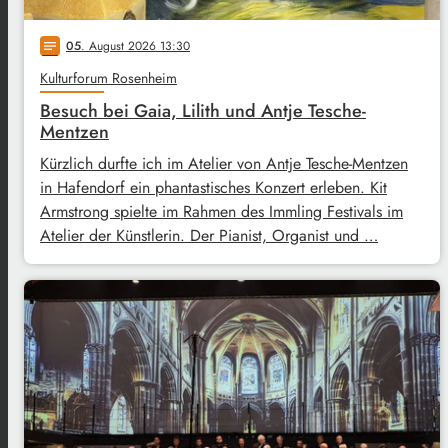
05
. August 2026 13:30
notes
Kulturforum Rosenheim
Besuch bei Gaia, Lilith und Antje Tesche-
Mentzen
Kürzlich durfte ich im Atelier von Antje Tesche-Mentzen
in Hafendorf ein phantastisches Konzert erleben. Kit
Armstrong spielte im Rahmen des Immling Festivals im
Atelier der Künstlerin. Der Pianist, Organist und …