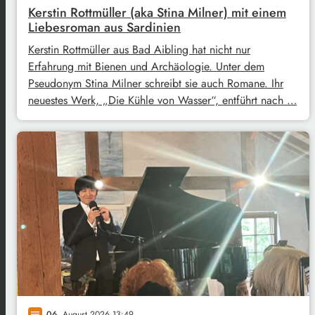
Kerstin Rottmüller (aka Stina Milner) mit einem
Liebesroman aus Sardinien
Kerstin Rottmüller aus Bad Aibling hat nicht nur
Erfahrung mit Bienen und Archäologie. Unter dem
Pseudonym Stina Milner schreibt sie auch Romane. Ihr
neuestes Werk, „Die Kühle von Wasser“, entführt nach …
06
. August 2026 13:49
notes