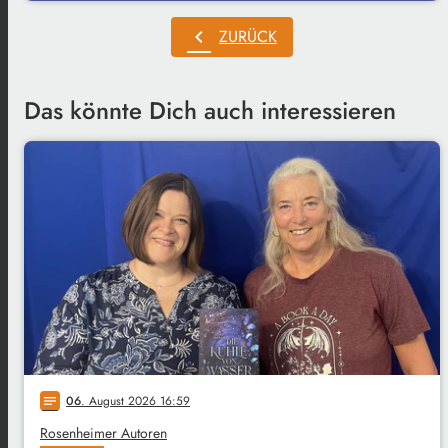
chevron_left
ZURÜCK
Das könnte Dich auch interessieren
06
. August 2026 16:59
notes
Rosenheimer Autoren