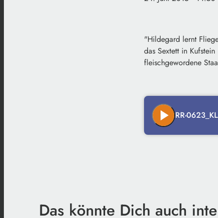
"Hildegard lernt Flieg
das Sextett in Kufstei
fleischgewordene Staat
play_arrow
RR-0623_KL
Das könnte Dich auch inte