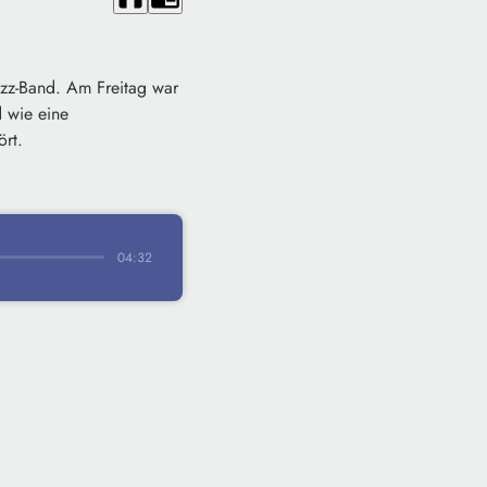
Jazz-Band. Am Freitag war
d wie eine
ört.
04:32