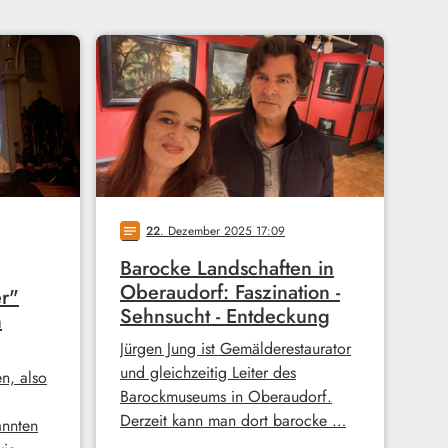
22
. Dezember 2025 17:09
notes
Barocke Landschaften in
Oberaudorf: Faszination -
r"
Sehnsucht - Entdeckung
n
Jürgen Jung ist Gemälderestaurator
und gleichzeitig Leiter des
n, also
Barockmuseums in Oberaudorf.
Derzeit kann man dort barocke …
annten