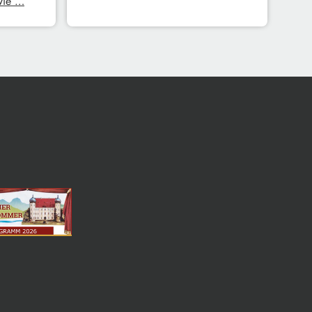
 wie …