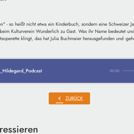
en" - so heißt nicht etwa ein Kinderbuch, sondern eine Schweizer 
n beim Kulturverein Wunderlich zu Gast. Was ihr Name bedeutet un
soperette klingt, das hat Julia Buchmaier herausgefunden und -geh
_Hildegard_Podcast
00:00
chevron_left
ZURÜCK
ressieren