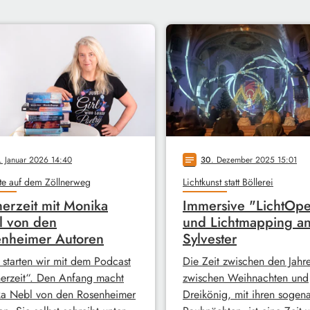
. Januar 2026 14:40
30
. Dezember 2025 15:01
notes
te auf dem Zöllnerweg
Lichtkunst statt Böllerei
erzeit mit Monika
Immersive "LichtOpe
l von den
und Lichtmapping a
nheimer Autoren
Sylvester
 starten wir mit dem Podcast
Die Zeit zwischen den Jahre
erzeit“. Den Anfang macht
zwischen Weihnachten und
a Nebl von den Rosenheimer
Dreikönig, mit ihren sogen