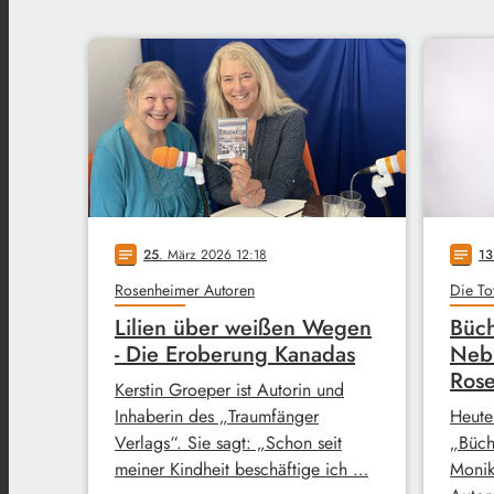
25
. März 2026 12:18
13
notes
notes
Rosenheimer Autoren
Die To
Lilien über weißen Wegen
Büch
- Die Eroberung Kanadas
Neb
Rose
Kerstin Groeper ist Autorin und
Inhaberin des „Traumfänger
Heute
Verlags“. Sie sagt: „Schon seit
„Büch
meiner Kindheit beschäftige ich …
Monik