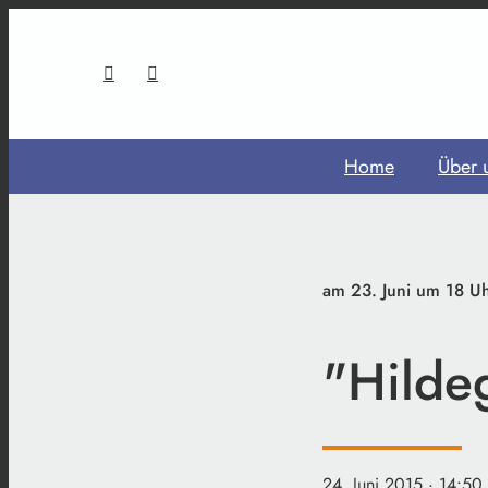
Home
Über 
am 23. Juni um 18 Uh
"Hildeg
24. Juni 2015
· 14:50