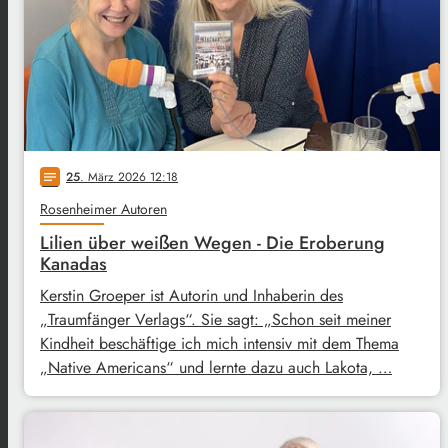
25
. März 2026 12:18
notes
Rosenheimer Autoren
Lilien über weißen Wegen - Die Eroberung
Kanadas
Kerstin Groeper ist Autorin und Inhaberin des
„Traumfänger Verlags“. Sie sagt: „Schon seit meiner
Kindheit beschäftige ich mich intensiv mit dem Thema
„Native Americans“ und lernte dazu auch Lakota, …