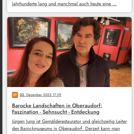
Jahrhunderte lang und manchmal auch heute eine …
22
. Dezember 2025 17:09
notes
Barocke Landschaften in Oberaudorf:
Faszination - Sehnsucht - Entdeckung
Jürgen Jung ist Gemälderestaurator und gleichzeitig Leiter
des Barockmuseums in Oberaudorf. Derzeit kann man