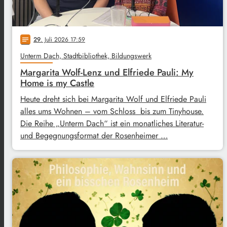
29
. Juli 2026 17:59
notes
Unterm Dach, Stadtbibliothek, Bildungswerk
Margarita Wolf-Lenz und Elfriede Pauli: My
Home is my Castle
Heute dreht sich bei Margarita Wolf und Elfriede Pauli
alles ums Wohnen – vom Schloss bis zum Tinyhouse.
Die Reihe „Unterm Dach“ ist ein monatliches Literatur-
und Begegnungsformat der Rosenheimer …