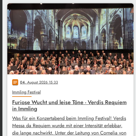
04
. August 2026 15:33
notes
Immling Festival
Furiose Wucht und leise Töne - Verdis Requiem
in Immling
Was für ein Konzertabend beim Immling Festival! Verdis
Messa da Requiem wurde mit einer Intensität erlebbar,
die lange nachwirkt. Unter der Leitung von Cornelia von