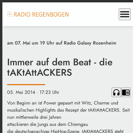
menu
am 07. Mai um 19 Uhr auf Radio Galaxy Rosenheim
Immer auf dem Beat - die
tAKtAttACKERS
headphones
chrome_reader_mode
05. Mai 2014
· 17:23 Uhr
Von Beginn an ist Power gepaart mit Witz, Charme und
musikalischen Highlights das Rezept der tAKtAttACKERS. Seit
nun mittlerweile drei Jahren
attackieren die Jungs aus dem Chiemgau
die deutschsprachige HipHop-Szene. tAKtAttACKERS steht