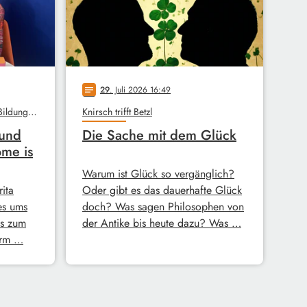
29
. Juli 2026 16:49
notes
Unterm Dach, Stadtbibliothek, Bildungswerk
Knirsch trifft Betzl
 und
Die Sache mit dem Glück
ome is
Warum ist Glück so vergänglich?
ita
Oder gibt es das dauerhafte Glück
es ums
doch? Was sagen Philosophen von
s zum
der Antike bis heute dazu? Was …
erm …