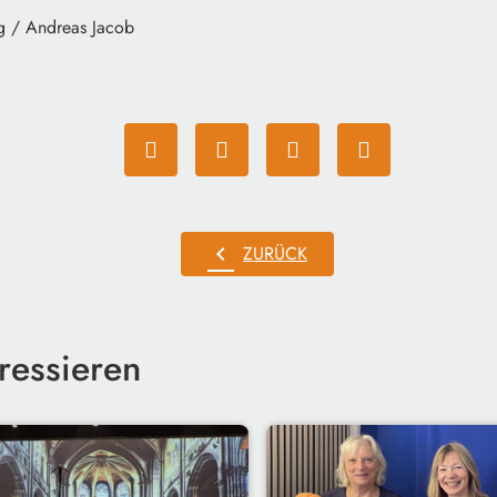
g / Andreas Jacob
chevron_left
ZURÜCK
ressieren