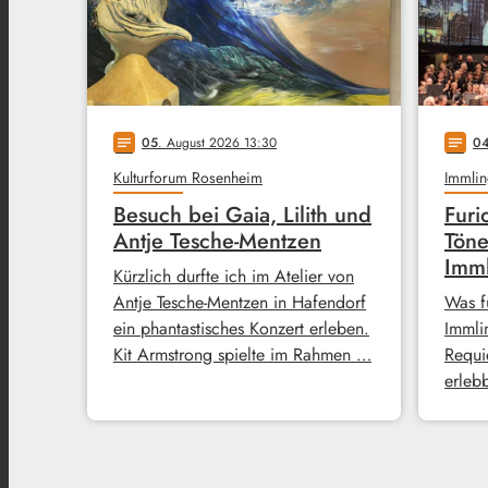
05
. August 2026 13:30
0
notes
notes
Kulturforum Rosenheim
Immlin
Besuch bei Gaia, Lilith und
Furi
Antje Tesche-Mentzen
Töne
Imm
Kürzlich durfte ich im Atelier von
Antje Tesche-Mentzen in Hafendorf
Was f
ein phantastisches Konzert erleben.
Immli
Kit Armstrong spielte im Rahmen …
Requi
erleb