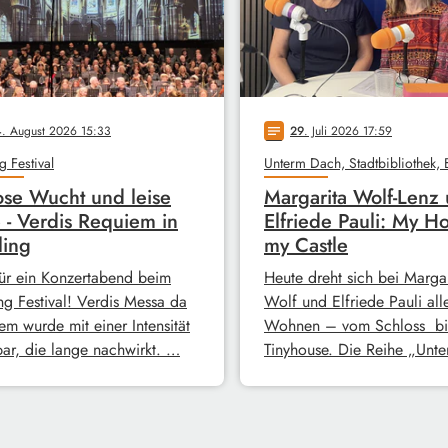
4
. August 2026 15:33
29
. Juli 2026 17:59
notes
g Festival
ose Wucht und leise
Margarita Wolf-Lenz
 - Verdis Requiem in
Elfriede Pauli: My H
ling
my Castle
ür ein Konzertabend beim
Heute dreht sich bei Margar
ng Festival! Verdis Messa da
Wolf und Elfriede Pauli all
em wurde mit einer Intensität
Wohnen – vom Schloss bi
bar, die lange nachwirkt. …
Tinyhouse. Die Reihe „Unt