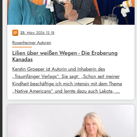
25
. März 2026 12:18
notes
Rosenheimer Autoren
Lilien über weißen Wegen - Die Eroberung
Kanadas
Kerstin Groeper ist Autorin und Inhaberin des
„Traumfänger Verlags“. Sie sagt: „Schon seit meiner
Kindheit beschäftige ich mich intensiv mit dem Thema
„Native Americans“ und lernte dazu auch Lakota, …