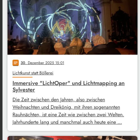
30
. Dezember 2025 15:01
notes
Lichtkunst statt Böllerei
Immersive "LichtOper" und Lichtmapping an
Sylvester
Die Zeit zwischen den Jahren, also zwischen
Weihnachten und Dreikönig, mit ihren sogenannten
Rauhnächten, ist eine Zeit wie zwischen zwei Welten.
Jahrhunderte lang und manchmal auch heute eine …