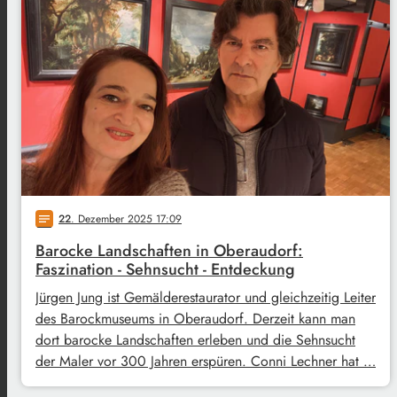
22
. Dezember 2025 17:09
notes
Barocke Landschaften in Oberaudorf:
Faszination - Sehnsucht - Entdeckung
Jürgen Jung ist Gemälderestaurator und gleichzeitig Leiter
des Barockmuseums in Oberaudorf. Derzeit kann man
dort barocke Landschaften erleben und die Sehnsucht
der Maler vor 300 Jahren erspüren. Conni Lechner hat …