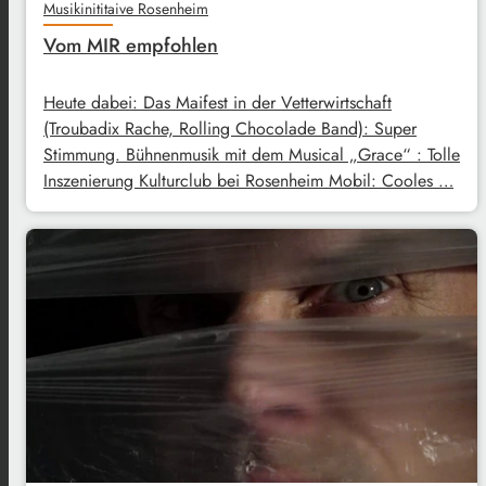
Musikinititaive Rosenheim
Vom MIR empfohlen
Heute dabei: Das Maifest in der Vetterwirtschaft
(Troubadix Rache, Rolling Chocolade Band): Super
Stimmung. Bühnenmusik mit dem Musical „Grace“ : Tolle
Inszenierung Kulturclub bei Rosenheim Mobil: Cooles …