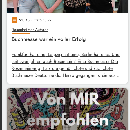
21
. April 2026 15:27
notes
Rosenheimer Autoren
Buchmesse war ein voller Erfolg
Frankfurt hat eine, Leipzig hat eine, Berlin hat eine. Und
seit zwei Jahren auch Rosenheim! Eine Buchmesse. Die
Rosenheimer gilt als die gemütlichste und südlichste
Buchmesse Deutschlands. Hervorgegangen ist sie aus …