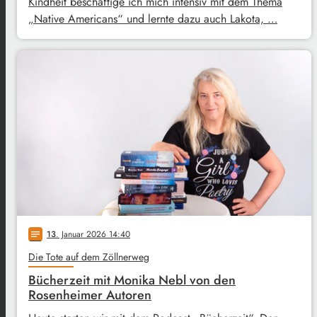
Kindheit beschäftige ich mich intensiv mit dem Thema
„Native Americans“ und lernte dazu auch Lakota, …
13
. Januar 2026 14:40
notes
Die Tote auf dem Zöllnerweg
Bücherzeit mit Monika Nebl von den
Rosenheimer Autoren