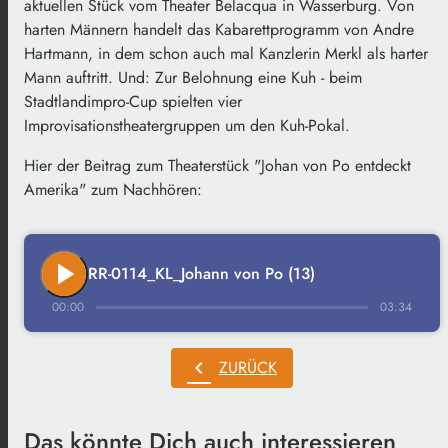
aktuellen Stück vom Theater Belacqua in Wasserburg. Von
harten Männern handelt das Kabarettprogramm von Andre
Hartmann, in dem schon auch mal Kanzlerin Merkl als harter
Mann auftritt. Und: Zur Belohnung eine Kuh - beim
Stadtlandimpro-Cup spielten vier
Improvisationstheatergruppen um den Kuh-Pokal.
Hier der Beitrag zum Theaterstück "Johan von Po entdeckt
Amerika" zum Nachhören:
play_arrow
RR-0114_KL_Johann von Po (13)
00:00
03:34
chevron_left
ZURÜCK
Das könnte Dich auch interessieren