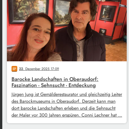
22
. Dezember 2025 17:09
notes
Barocke Landschaften in Oberaudorf:
Faszination - Sehnsucht - Entdeckung
Jürgen Jung ist Gemälderestaurator und gleichzeitig Leiter
des Barockmuseums in Oberaudorf. Derzeit kann man
dort barocke Landschaften erleben und die Sehnsucht
der Maler vor 300 Jahren erspüren. Conni Lechner hat …