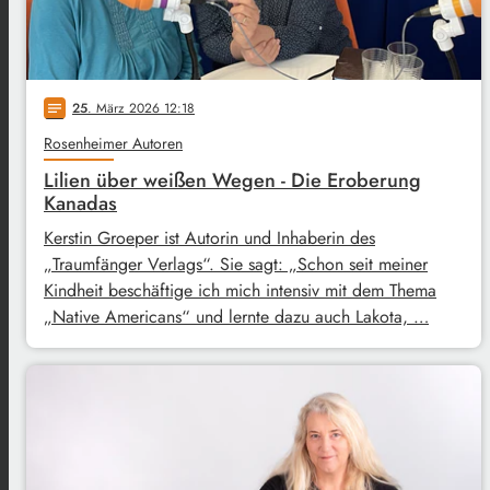
25
. März 2026 12:18
notes
Rosenheimer Autoren
Lilien über weißen Wegen - Die Eroberung
Kanadas
Kerstin Groeper ist Autorin und Inhaberin des
„Traumfänger Verlags“. Sie sagt: „Schon seit meiner
Kindheit beschäftige ich mich intensiv mit dem Thema
„Native Americans“ und lernte dazu auch Lakota, …