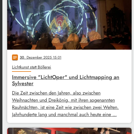
30
. Dezember 2025 15:01
notes
Lichtkunst statt Böllerei
Immersive "LichtOper" und Lichtmapping an
Sylvester
Die Zeit zwischen den Jahren, also zwischen
Weihnachten und Dreikönig, mit ihren sogenannten
Rauhnächten, ist eine Zeit wie zwischen zwei Welten.
Jahrhunderte lang und manchmal auch heute eine …