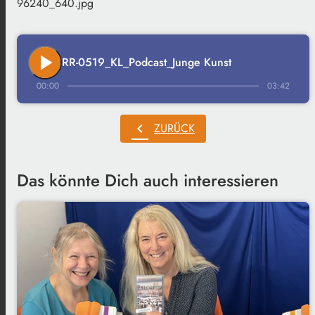
96240_640.jpg
play_arrow
RR-0519_KL_Podcast_Junge Kunst
00:00
03:42
chevron_left
ZURÜCK
Das könnte Dich auch interessieren