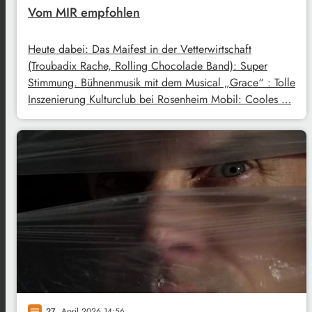
Vom MIR empfohlen
Heute dabei: Das Maifest in der Vetterwirtschaft
(Troubadix Rache, Rolling Chocolade Band): Super
Stimmung. Bühnenmusik mit dem Musical „Grace“ : Tolle
Inszenierung Kulturclub bei Rosenheim Mobil: Cooles …
27
. April 2026 14:56
notes