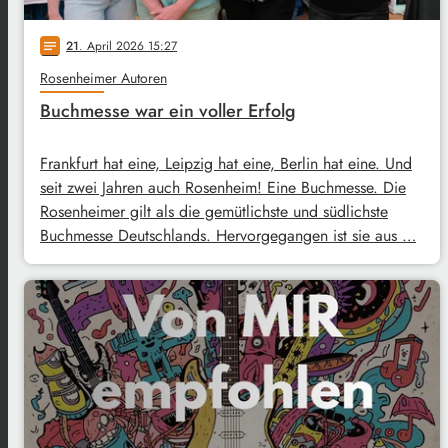
21
. April 2026 15:27
notes
Rosenheimer Autoren
Buchmesse war ein voller Erfolg
Frankfurt hat eine, Leipzig hat eine, Berlin hat eine. Und
seit zwei Jahren auch Rosenheim! Eine Buchmesse. Die
Rosenheimer gilt als die gemütlichste und südlichste
Buchmesse Deutschlands. Hervorgegangen ist sie aus …