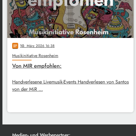
10
. März 2026 16:38
notes
Musikinitiative Rosenheim
Von MIR empfohlen:
Handverlesene Livemusik-Events Handverlesen von Santos
von der MiR …
Medien- und Werbepartner: