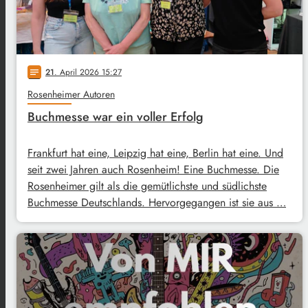
21
. April 2026 15:27
notes
Rosenheimer Autoren
Buchmesse war ein voller Erfolg
Frankfurt hat eine, Leipzig hat eine, Berlin hat eine. Und
seit zwei Jahren auch Rosenheim! Eine Buchmesse. Die
Rosenheimer gilt als die gemütlichste und südlichste
Buchmesse Deutschlands. Hervorgegangen ist sie aus …