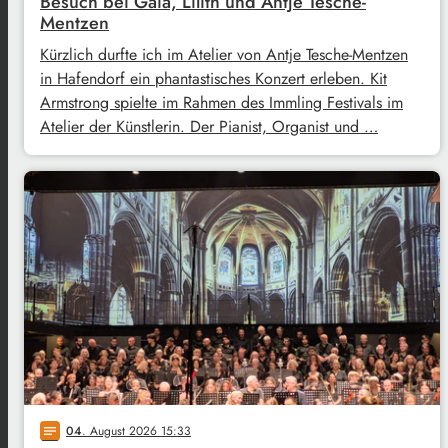
Besuch bei Gaia, Lilith und Antje Tesche-
Mentzen
Kürzlich durfte ich im Atelier von Antje Tesche-Mentzen
in Hafendorf ein phantastisches Konzert erleben. Kit
Armstrong spielte im Rahmen des Immling Festivals im
Atelier der Künstlerin. Der Pianist, Organist und …
04
. August 2026 15:33
notes