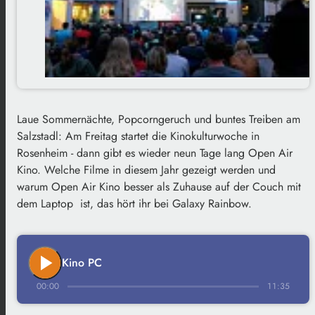
Laue Sommernächte, Popcorngeruch und buntes Treiben am
Salzstadl: Am Freitag startet die Kinokulturwoche in
Rosenheim - dann gibt es wieder neun Tage lang Open Air
Kino. Welche Filme in diesem Jahr gezeigt werden und
warum Open Air Kino besser als Zuhause auf der Couch mit
dem Laptop ist, das hört ihr bei Galaxy Rainbow.
play_arrow
Kino PC
00:00
11:35