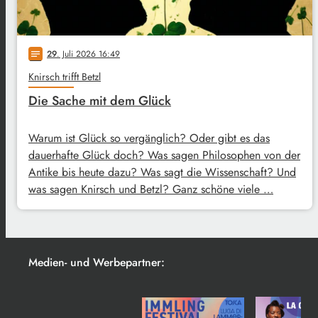
29
. Juli 2026 16:49
notes
Knirsch trifft Betzl
Die Sache mit dem Glück
Warum ist Glück so vergänglich? Oder gibt es das
dauerhafte Glück doch? Was sagen Philosophen von der
Antike bis heute dazu? Was sagt die Wissenschaft? Und
was sagen Knirsch und Betzl? Ganz schöne viele …
Medien- und Werbepartner: