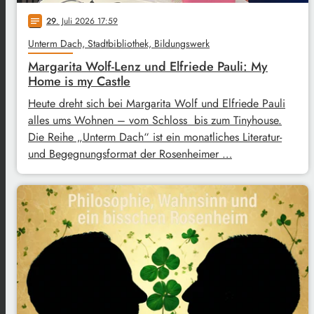
29
. Juli 2026 17:59
notes
Unterm Dach, Stadtbibliothek, Bildungswerk
Margarita Wolf-Lenz und Elfriede Pauli: My
Home is my Castle
Heute dreht sich bei Margarita Wolf und Elfriede Pauli
alles ums Wohnen – vom Schloss bis zum Tinyhouse.
Die Reihe „Unterm Dach“ ist ein monatliches Literatur-
und Begegnungsformat der Rosenheimer …