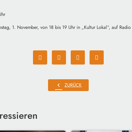
Uhr
tag, 1. November, von 18 bis 19 Uhr in „Kultur Lokal“, auf Radio 
chevron_left
ZURÜCK
ressieren