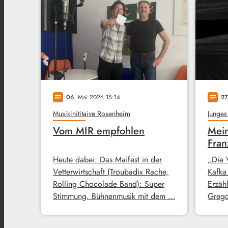
06
. Mai 2026 15:14
27
notes
notes
Musikinititaive Rosenheim
Junges
Vom MIR empfohlen
Mein
Fran
Heute dabei: Das Maifest in der
„Die 
Vetterwirtschaft (Troubadix Rache,
Kafka
Rolling Chocolade Band): Super
Erzähl
Stimmung. Bühnenmusik mit dem …
Grego