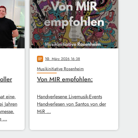
10
. März 2026 16:38
notes
Musikinitiative Rosenheim
oller
Von MIR empfohlen:
hat eine,
Handverlesene Livemusik-Events
ei Jahren
Handverlesen von Santos von der
hmesse.
MiR …
ie …