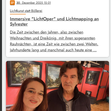
30
. Dezember 2025 15:01
notes
Lichtkunst statt Böllerei
Immersive "LichtOper" und Lichtmapping an
Sylvester
Die Zeit zwischen den Jahren, also zwischen
Weihnachten und Dreikönig, mit ihren sogenannten
Rauhnächten, ist eine Zeit wie zwischen zwei Welten.
Jahrhunderte lang und manchmal auch heute eine …