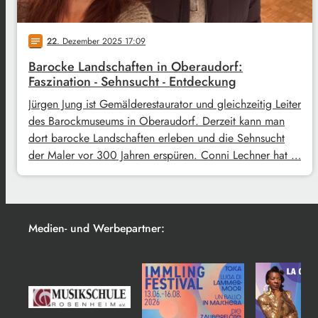
22
. Dezember 2025 17:09
notes
Barocke Landschaften in Oberaudorf:
Faszination - Sehnsucht - Entdeckung
Jürgen Jung ist Gemälderestaurator und gleichzeitig Leiter
des Barockmuseums in Oberaudorf. Derzeit kann man
dort barocke Landschaften erleben und die Sehnsucht
der Maler vor 300 Jahren erspüren. Conni Lechner hat …
Medien- und Werbepartner: