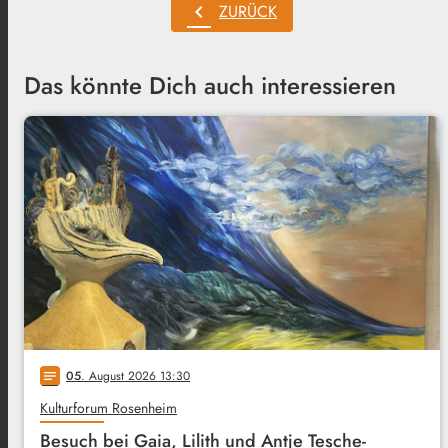
chevron_left
ZURÜCK
Das könnte Dich auch interessieren
05
. August 2026 13:30
notes
Kulturforum Rosenheim
Besuch bei Gaia, Lilith und Antje Tesche-