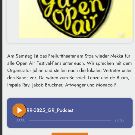
Am Samstag ist das Freilufttheater am Stoa wieder Mekka für
alle Open Air Festival-Fans unter euch. Wir sprechen mit dem
Organisator Julian und stellen euch die lokalen Vertreter unter
den Bands vor. Da wären zum Beispiel: Lenze und de Buam,
Impala Ray, Jakob Bruckner, Attwenger und Monaco F.
play_arrow
RR-0825_GR_Podcast
00:00
28:55