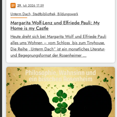
29
. Juli 2026 17:59
notes
Unterm Dach, Stadtbibliothek, Bildungswerk
Margarita Wolf-Lenz und Elfriede Pauli: My
Home is my Castle
Heute dreht sich bei Margarita Wolf und Elfriede Pauli
alles ums Wohnen – vom Schloss bis zum Tinyhouse.
Die Reihe „Unterm Dach“ ist ein monatliches Literatur-
und Begegnungsformat der Rosenheimer …