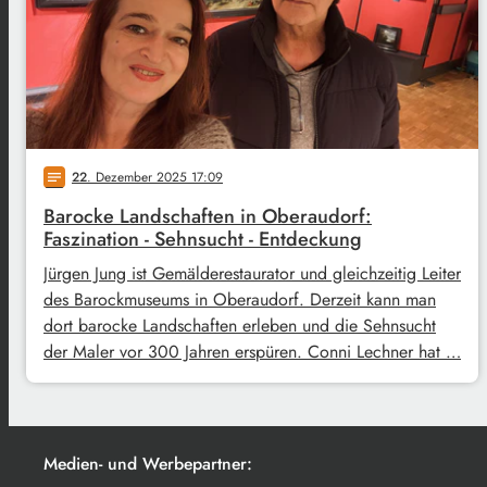
22
. Dezember 2025 17:09
notes
Barocke Landschaften in Oberaudorf:
Faszination - Sehnsucht - Entdeckung
Jürgen Jung ist Gemälderestaurator und gleichzeitig Leiter
des Barockmuseums in Oberaudorf. Derzeit kann man
dort barocke Landschaften erleben und die Sehnsucht
der Maler vor 300 Jahren erspüren. Conni Lechner hat …
Medien- und Werbepartner: