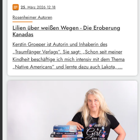
25
. März 2026 12:18
notes
Rosenheimer Autoren
Lilien über weißen Wegen - Die Eroberung
Kanadas
Kerstin Groeper ist Autorin und Inhaberin des
„Traumfänger Verlags“. Sie sagt: „Schon seit meiner
Kindheit beschäftige ich mich intensiv mit dem Thema
„Native Americans“ und lernte dazu auch Lakota, …