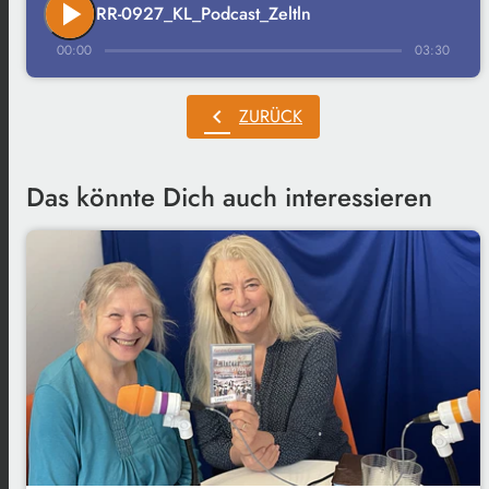
play_arrow
RR-0927_KL_Podcast_Zeltln
00:00
03:30
chevron_left
ZURÜCK
Das könnte Dich auch interessieren