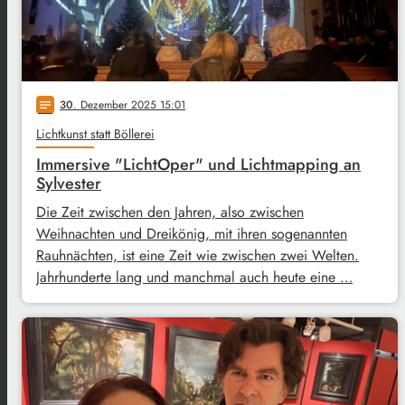
30
. Dezember 2025 15:01
notes
Lichtkunst statt Böllerei
Immersive "LichtOper" und Lichtmapping an
Sylvester
Die Zeit zwischen den Jahren, also zwischen
Weihnachten und Dreikönig, mit ihren sogenannten
Rauhnächten, ist eine Zeit wie zwischen zwei Welten.
Jahrhunderte lang und manchmal auch heute eine …