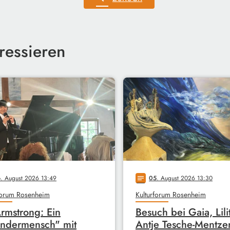
ressieren
6
. August 2026 13:49
05
. August 2026 13:30
notes
forum Rosenheim
Kulturforum Rosenheim
Armstrong: Ein
Besuch bei Gaia, Lil
ndermensch" mit
Antje Tesche-Mentze