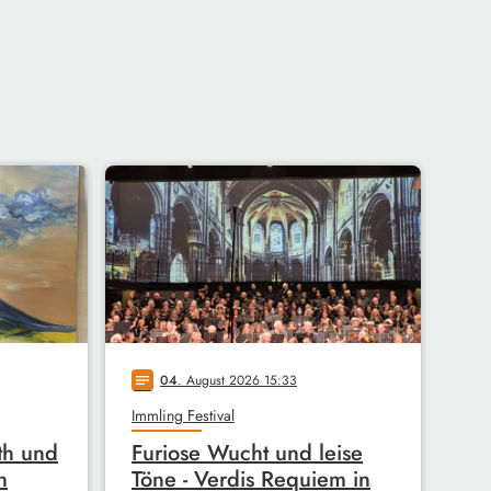
04
. August 2026 15:33
notes
Immling Festival
ith und
Furiose Wucht und leise
n
Töne - Verdis Requiem in