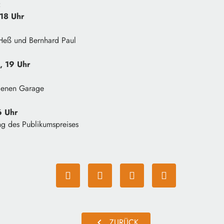
:
 18 Uhr
 Heß und Bernhard Paul
, 19 Uhr
igenen Garage
6 Uhr
ng des Publikumspreises
chevron_left
ZURÜCK