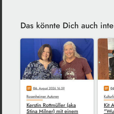
Das könnte Dich auch inte
06
. August 2026 16:59
0
notes
notes
Rosenheimer Autoren
Kultur
Kerstin Rottmüller (aka
Kit 
Stina Milner) mit einem
"Wu