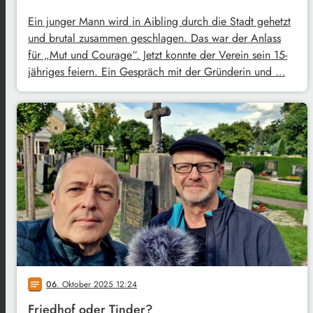
Ein junger Mann wird in Aibling durch die Stadt gehetzt
und brutal zusammen geschlagen. Das war der Anlass
für „Mut und Courage“. Jetzt konnte der Verein sein 15-
jähriges feiern. Ein Gespräch mit der Gründerin und …
06
. Oktober 2025 12:24
notes
Friedhof oder Tinder?