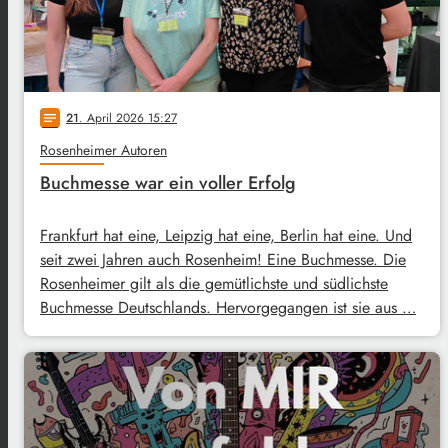
21
. April 2026 15:27
notes
Rosenheimer Autoren
Buchmesse war ein voller Erfolg
Frankfurt hat eine, Leipzig hat eine, Berlin hat eine. Und
seit zwei Jahren auch Rosenheim! Eine Buchmesse. Die
Rosenheimer gilt als die gemütlichste und südlichste
Buchmesse Deutschlands. Hervorgegangen ist sie aus …