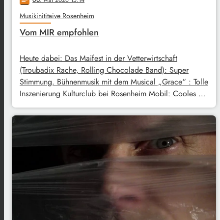
06
. Mai 2026 15:14
notes
Musikinititaive Rosenheim
Vom MIR empfohlen
Heute dabei: Das Maifest in der Vetterwirtschaft
(Troubadix Rache, Rolling Chocolade Band): Super
Stimmung. Bühnenmusik mit dem Musical „Grace“ : Tolle
Inszenierung Kulturclub bei Rosenheim Mobil: Cooles …