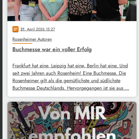
21
. April 2026 15:27
notes
Rosenheimer Autoren
Buchmesse war ein voller Erfolg
Frankfurt hat eine, Leipzig hat eine, Berlin hat eine. Und
seit zwei Jahren auch Rosenheim! Eine Buchmesse. Die
Rosenheimer gilt als die gemütlichste und südlichste
Buchmesse Deutschlands. Hervorgegangen ist sie aus …