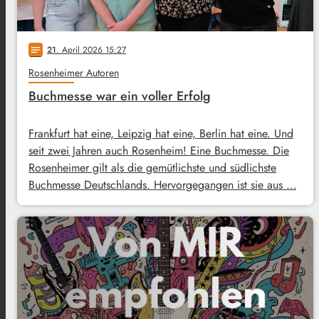
21
. April 2026 15:27
notes
Rosenheimer Autoren
Buchmesse war ein voller Erfolg
Frankfurt hat eine, Leipzig hat eine, Berlin hat eine. Und
seit zwei Jahren auch Rosenheim! Eine Buchmesse. Die
Rosenheimer gilt als die gemütlichste und südlichste
Buchmesse Deutschlands. Hervorgegangen ist sie aus …