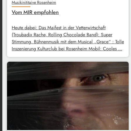
Musikinititaive Rosenheim
Vom MIR empfohlen
Heute dabei: Das Maifest in der Vetterwirtschaft
(Troubadix Rache, Rolling Chocolade Band): Super
Stimmung. Bühnenmusik mit dem Musical „Grace“ : Tolle
Inszenierung Kulturclub bei Rosenheim Mobil: Cooles …