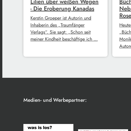
Lilien über weißen Wegen
Büch
- Die Eroberung Kanadas
Neb
Rose
Kerstin Groeper ist Autorin und
Inhaberin des „Traumfänger
Heute
Verlags“. Sie sagt: „Schon seit
„Büch
meiner Kindheit beschäftige ich …
Monik
Autore
Medien- und Werbepartner: