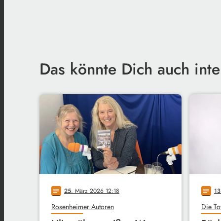
Das könnte Dich auch inte
25
. März 2026 12:18
13
notes
notes
Rosenheimer Autoren
Die To