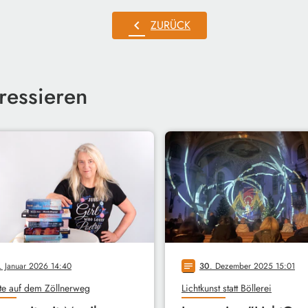
chevron_left
ZURÜCK
ressieren
. Januar 2026 14:40
30
. Dezember 2025 15:01
notes
te auf dem Zöllnerweg
Lichtkunst statt Böllerei