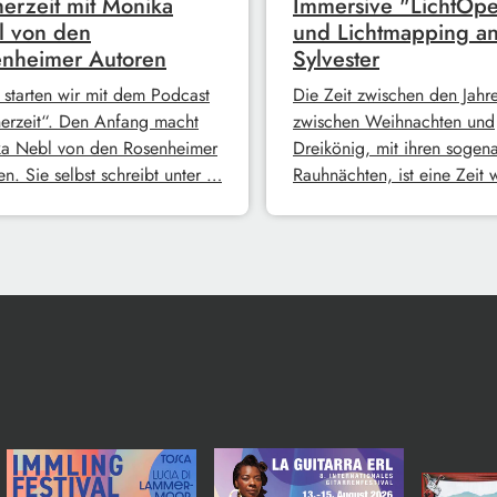
erzeit mit Monika
Immersive "LichtOpe
l von den
und Lichtmapping a
nheimer Autoren
Sylvester
 starten wir mit dem Podcast
Die Zeit zwischen den Jahre
erzeit“. Den Anfang macht
zwischen Weihnachten und
a Nebl von den Rosenheimer
Dreikönig, mit ihren sogen
n. Sie selbst schreibt unter …
Rauhnächten, ist eine Zeit