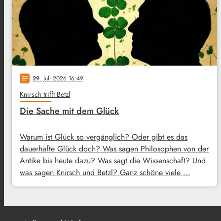
29
. Juli 2026 16:49
notes
Knirsch trifft Betzl
Die Sache mit dem Glück
Warum ist Glück so vergänglich? Oder gibt es das
dauerhafte Glück doch? Was sagen Philosophen von der
Antike bis heute dazu? Was sagt die Wissenschaft? Und
was sagen Knirsch und Betzl? Ganz schöne viele …