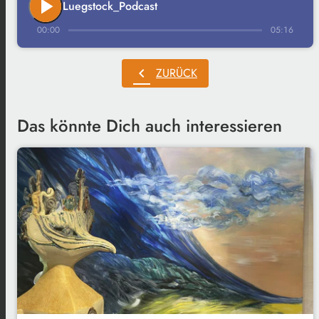
play_arrow
Luegstock_Podcast
00:00
05:16
chevron_left
ZURÜCK
Das könnte Dich auch interessieren