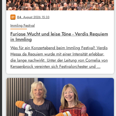
04
. August 2026 15:33
notes
Immling Festival
Furiose Wucht und leise Töne - Verdis Requiem
in Immling
Was für ein Konzertabend beim Immling Festival! Verdis
Messa da Requiem wurde mit einer Intensität erlebbar,
die lange nachwirkt. Unter der Leitung von Cornelia von
Kerssenbrock vereinten sich Festivalorchester und …