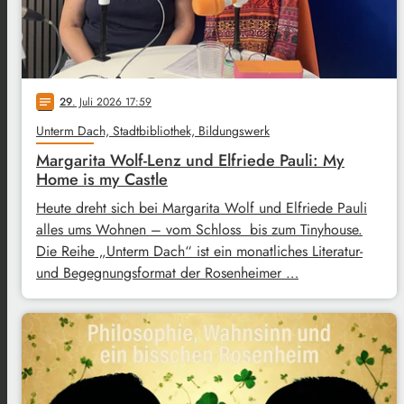
29
. Juli 2026 17:59
notes
Unterm Dach, Stadtbibliothek, Bildungswerk
Margarita Wolf-Lenz und Elfriede Pauli: My
Home is my Castle
Heute dreht sich bei Margarita Wolf und Elfriede Pauli
alles ums Wohnen – vom Schloss bis zum Tinyhouse.
Die Reihe „Unterm Dach“ ist ein monatliches Literatur-
und Begegnungsformat der Rosenheimer …