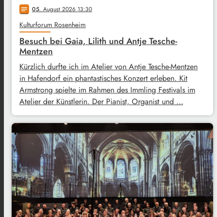
05
. August 2026 13:30
notes
Kulturforum Rosenheim
Besuch bei Gaia, Lilith und Antje Tesche-
Mentzen
Kürzlich durfte ich im Atelier von Antje Tesche-Mentzen
in Hafendorf ein phantastisches Konzert erleben. Kit
Armstrong spielte im Rahmen des Immling Festivals im
Atelier der Künstlerin. Der Pianist, Organist und …