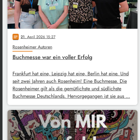
21
. April 2026 15:27
notes
Rosenheimer Autoren
Buchmesse war ein voller Erfolg
Frankfurt hat eine, Leipzig hat eine, Berlin hat eine. Und
seit zwei Jahren auch Rosenheim! Eine Buchmesse. Die
Rosenheimer gilt als die gemütlichste und südlichste
Buchmesse Deutschlands. Hervorgegangen ist sie aus …