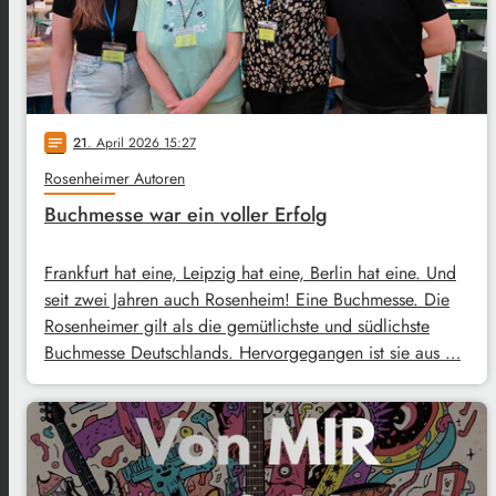
21
. April 2026 15:27
notes
Rosenheimer Autoren
Buchmesse war ein voller Erfolg
Frankfurt hat eine, Leipzig hat eine, Berlin hat eine. Und
seit zwei Jahren auch Rosenheim! Eine Buchmesse. Die
Rosenheimer gilt als die gemütlichste und südlichste
Buchmesse Deutschlands. Hervorgegangen ist sie aus …