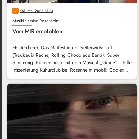
06
. Mai 2026 15:14
notes
Musikinititaive Rosenheim
Vom MIR empfohlen
Heute dabei: Das Maifest in der Vetterwirtschaft
(Troubadix Rache, Rolling Chocolade Band): Super
Stimmung. Bühnenmusik mit dem Musical „Grace“ : Tolle
Inszenierung Kulturclub bei Rosenheim Mobil: Cooles …