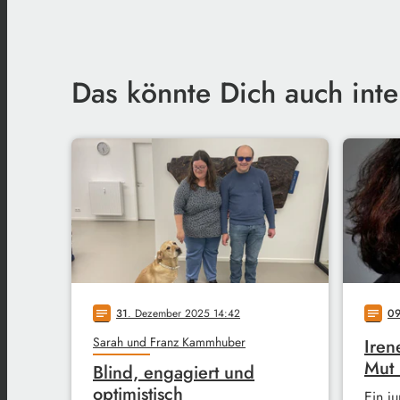
Das könnte Dich auch inte
31
. Dezember 2025 14:42
0
notes
notes
Sarah und Franz Kammhuber
Iren
Mut
Blind, engagiert und
optimistisch
Ein j