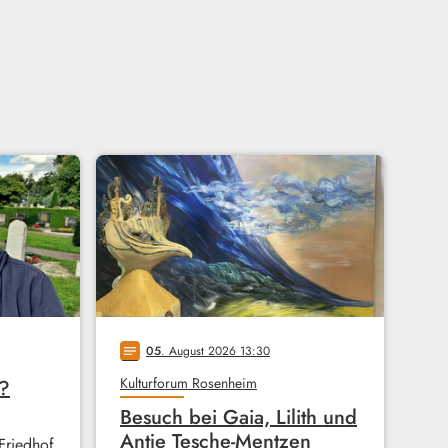
05
. August 2026 13:30
notes
Kulturforum Rosenheim
r?
Besuch bei Gaia, Lilith und
Antje Tesche-Mentzen
Friedhof