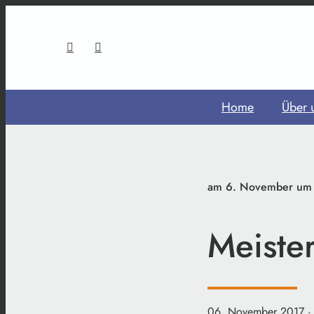
Home
Über 
am 6. November um 1
Meister
06. November 2017
·