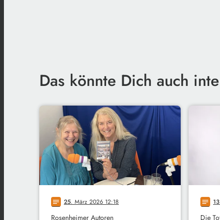
Das könnte Dich auch inte
25
. März 2026 12:18
13
notes
notes
Rosenheimer Autoren
Die To