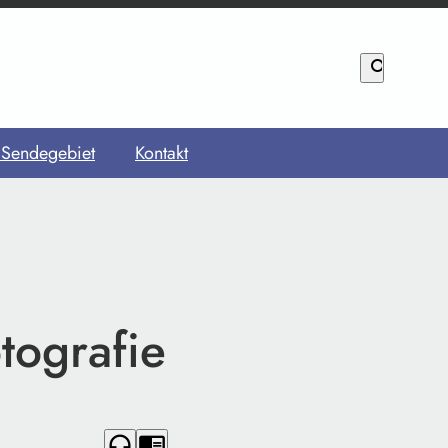
search
 Sendegebiet
Kontakt
tografie
headphones
chrome_reader_mode