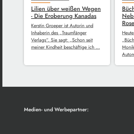
Lilien über weißen Wegen
Büch
- Die Eroberung Kanadas
Neb
Rose
Kerstin Groeper ist Autorin und
Inhaberin des „Traumfänger
Heute
Verlags“. Sie sagt: „Schon seit
„Büch
meiner Kindheit beschäftige ich …
Monik
Autore
Medien- und Werbepartner: