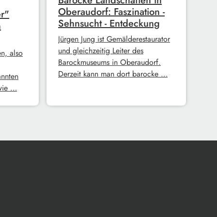
Barocke Landschaften in
Oberaudorf: Faszination -
r"
Sehnsucht - Entdeckung
n
Jürgen Jung ist Gemälderestaurator
und gleichzeitig Leiter des
n, also
Barockmuseums in Oberaudorf.
Derzeit kann man dort barocke …
annten
 wie …