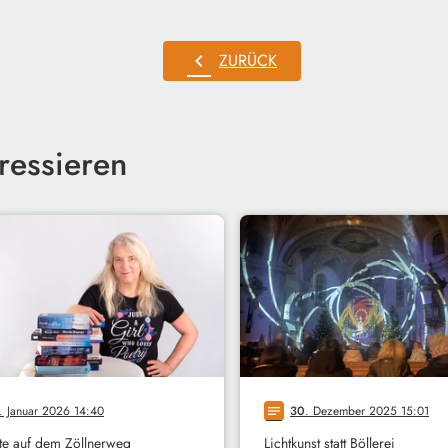
chevron_left
ZURÜCK
ressieren
. Januar 2026 14:40
30
. Dezember 2025 15:01
notes
te auf dem Zöllnerweg
Lichtkunst statt Böllerei