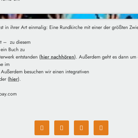
t in ihrer Art einmalig:
Eine Rundkirche mit einer der größten Zwi
ut – zu diesem
s ein Buch zu
erwerk entstanden (
hier nachhören
). Außerdem geht es dann um d
he im
. Außerdem besuchen wir einen integrativen
der (
hier
).
abay.com