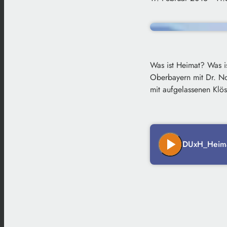
Was ist Heimat?
Was is
Oberbayern mit Dr. N
mit aufgelassenen Klö
play_arrow
DUxH_Heima