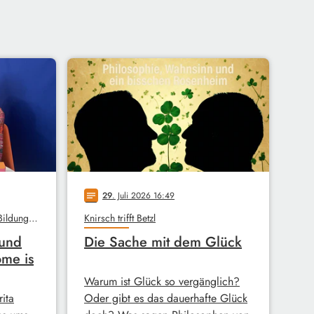
29
. Juli 2026 16:49
notes
Unterm Dach, Stadtbibliothek, Bildungswerk
Knirsch trifft Betzl
 und
Die Sache mit dem Glück
ome is
Warum ist Glück so vergänglich?
ita
Oder gibt es das dauerhafte Glück