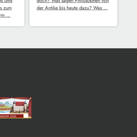
es ums
doch? Was sagen Philosophen von
s zum
der Antike bis heute dazu? Was …
erm …