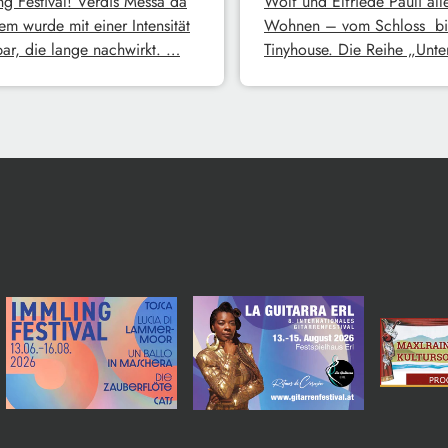
ng Festival! Verdis Messa da
Wolf und Elfriede Pauli all
em wurde mit einer Intensität
Wohnen – vom Schloss bi
bar, die lange nachwirkt. …
Tinyhouse. Die Reihe „Unt