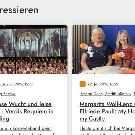
ressieren
4
. August 2026 15:33
29
. Juli 2026 17:59
notes
g Festival
ose Wucht und leise
Margarita Wolf-Lenz
 - Verdis Requiem in
Elfriede Pauli: My H
ling
my Castle
ür ein Konzertabend beim
Heute dreht sich bei Margar