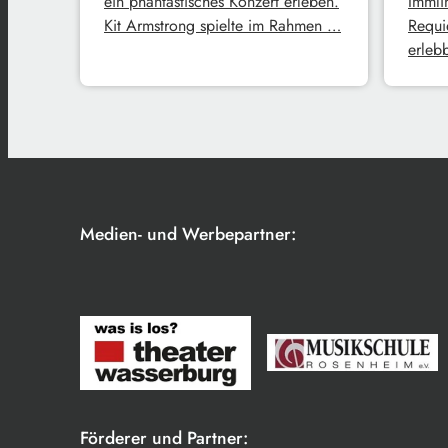
ein phantastisches Konzert erleben.
Immli
Kit Armstrong spielte im Rahmen …
Requi
erleb
Medien- und Werbepartner:
Förderer und Partner: