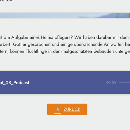
t die Aufgabe eines Heimatpflegers? Wir haben darüber mit dem 
orbert Göttler gesprochen und einige überraschende Antworten b
stern, können Flüchtlinge in denkmalgeschützten Gebäuden unterg
t_08_Podcast
00:00
chevron_left
ZURÜCK