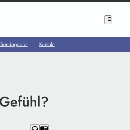
search
 Sendegebiet
Kontakt
 Gefühl?
headphones
chrome_reader_mode