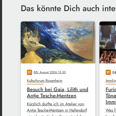
Das könnte Dich auch inte
05
. August 2026 13:30
0
notes
notes
Kulturforum Rosenheim
Immlin
Besuch bei Gaia, Lilith und
Furi
Antje Tesche-Mentzen
Töne
Imm
Kürzlich durfte ich im Atelier von
Antje Tesche-Mentzen in Hafendorf
Was f