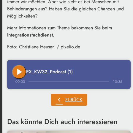
immer wir möchten. Aber wie sieht es bei Menschen mit
Behinderungen aus? Haben Sie die gleichen Chancen und
Möglichkeiten?
Mehr Informationen zum Thema bekommen Sie beim
Integrationsfachdienst.
Foto: Christiane Heuser / pixelio.de
play_arrow
EX_KW32_Podcast (1)
00:00
10:35
chevron_left
ZURÜCK
Das könnte Dich auch interessieren