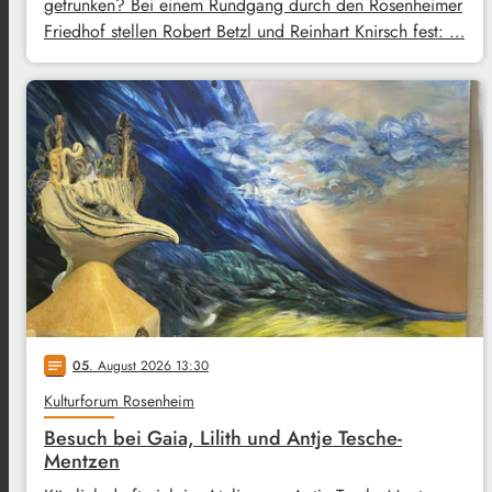
getrunken? Bei einem Rundgang durch den Rosenheimer
Friedhof stellen Robert Betzl und Reinhart Knirsch fest: …
05
. August 2026 13:30
notes
Kulturforum Rosenheim
Besuch bei Gaia, Lilith und Antje Tesche-
Mentzen