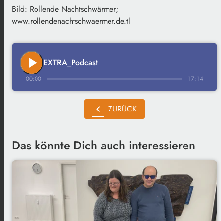
Bild: Rollende Nachtschwärmer;
www.rollendenachtschwaermer.de.tl
play_arrow
EXTRA_Podcast
00:00
17:14
chevron_left
ZURÜCK
Das könnte Dich auch interessieren