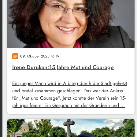
09
. Oktober 2025 16:19
notes
Irene Durukan:15 Jahre Mut und Courage
Ein junger Mann wird in Aibling durch die Stadt gehetzt
und brutal zusammen geschlagen. Das war der Anlass
für „Mut und Courage“. Jetzt konnte der Verein sein 15-
jähriges feiern. Ein Gespräch mit der Gründerin und …