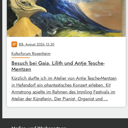
05
. August 2026 13:30
notes
Kulturforum Rosenheim
Besuch bei Gaia, Lilith und Antje Tesche-
Mentzen
Kürzlich durfte ich im Atelier von Antje Tesche-Mentzen
in Hafendorf ein phantastisches Konzert erleben. Kit
Armstrong spielte im Rahmen des Immling Festivals im
Atelier der Künstlerin. Der Pianist, Organist und …