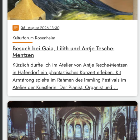
05
. August 2026 13:30
notes
Kulturforum Rosenheim
Besuch bei Gaia, Lilith und Antje Tesche-
Mentzen
Kürzlich durfte ich im Atelier von Antje Tesche-Mentzen
in Hafendorf ein phantastisches Konzert erleben. Kit
Armstrong spielte im Rahmen des Immling Festivals im
Atelier der Künstlerin. Der Pianist, Organist und …