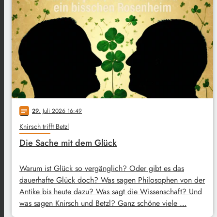
29
. Juli 2026 16:49
notes
Knirsch trifft Betzl
Die Sache mit dem Glück
Warum ist Glück so vergänglich? Oder gibt es das
dauerhafte Glück doch? Was sagen Philosophen von der
Antike bis heute dazu? Was sagt die Wissenschaft? Und
was sagen Knirsch und Betzl? Ganz schöne viele …