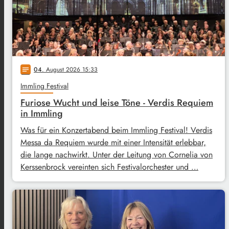
04
. August 2026 15:33
notes
Immling Festival
Furiose Wucht und leise Töne - Verdis Requiem
in Immling
Was für ein Konzertabend beim Immling Festival! Verdis
Messa da Requiem wurde mit einer Intensität erlebbar,
die lange nachwirkt. Unter der Leitung von Cornelia von
Kerssenbrock vereinten sich Festivalorchester und …