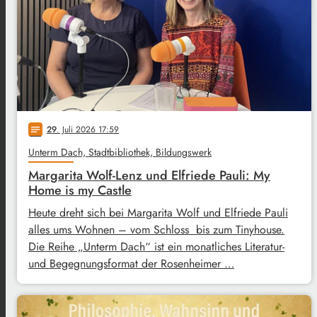
29
. Juli 2026 17:59
notes
Unterm Dach, Stadtbibliothek, Bildungswerk
Margarita Wolf-Lenz und Elfriede Pauli: My
Home is my Castle
Heute dreht sich bei Margarita Wolf und Elfriede Pauli
alles ums Wohnen – vom Schloss bis zum Tinyhouse.
Die Reihe „Unterm Dach“ ist ein monatliches Literatur-
und Begegnungsformat der Rosenheimer …